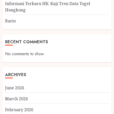
Informasi Terbaru HK: Kaji Tren Data Togel
Hongkong
Bario
RECENT COMMENTS
No comments to show.
ARCHIVES
June 2026
March 2026
February 2026