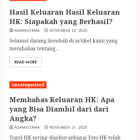
Hasil Keluaran Hasil Keluaran
HK: Siapakah yang Berhasil?
ADMINUTAMA
NOVEMBER 22, 2025
Selamat datang kembali di artikel kami yang
membahas tentang...
READ MORE
Uncategorized
Membahas Keluaran HK: Apa
yang Bisa Diambil dari dari
Angka?
ADMINUTAMA
NOVEMBER 21, 2025
Togel HK sering disebut sebagai Toto HK telah