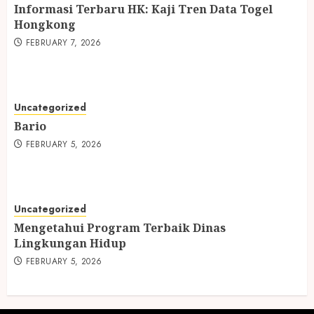
Informasi Terbaru HK: Kaji Tren Data Togel
Hongkong
FEBRUARY 7, 2026
Uncategorized
Bario
FEBRUARY 5, 2026
Uncategorized
Mengetahui Program Terbaik Dinas
Lingkungan Hidup
FEBRUARY 5, 2026