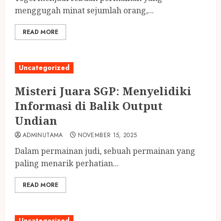
menggugah minat sejumlah orang,...
READ MORE
Uncategorized
Misteri Juara SGP: Menyelidiki
Informasi di Balik Output
Undian
ADMINUTAMA
NOVEMBER 15, 2025
Dalam permainan judi, sebuah permainan yang
paling menarik perhatian...
READ MORE
Uncategorized