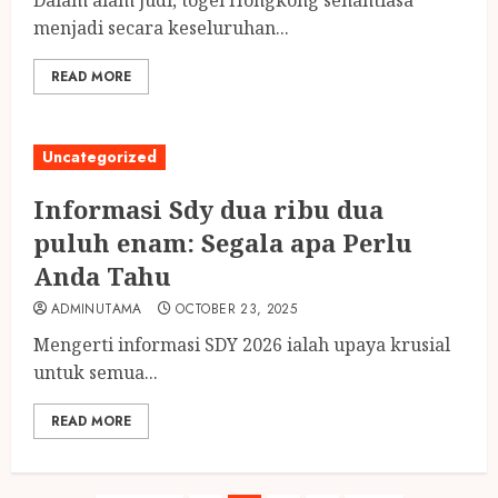
Dalam alam judi, togel Hongkong senantiasa
menjadi secara keseluruhan...
READ MORE
Uncategorized
Informasi Sdy dua ribu dua
puluh enam: Segala apa Perlu
Anda Tahu
ADMINUTAMA
OCTOBER 23, 2025
Mengerti informasi SDY 2026 ialah upaya krusial
untuk semua...
READ MORE