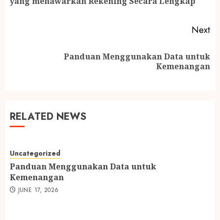
yang menawarkan Rekening Secara Lengkap
po
Next
Panduan Menggunakan Data untuk
Next
Kemenangan
post:
RELATED NEWS
Uncategorized
Panduan Menggunakan Data untuk
Kemenangan
JUNE 17, 2026