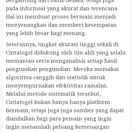
bergantung dari nasib belaka, tetapi juga
pada informasi yang akurat dan terencana.
Hal ini membuat proses bermain menjadi
menyenangkan dan memberi kesempatan
yang lebih besar bagi menang.
Seterusnya, tingkat akurasi tinggi sekali di
Cintatogel didukung oleh tim ahli yang selalu
memantau serta menganalisis setiap hasil
pengundian pengundian. Mereka memakai
algoritma canggih dan statistik untuk
menyempurnakan efektivitas ramalan.
Melalui metode sistematik tersebut,
Cintatogel bukan hanya hanya platform
bermain, tetapi juga juga sumber yang dapat
diandalkan bagi para pemain yang ingin
ingin menambah peluang kemenangan