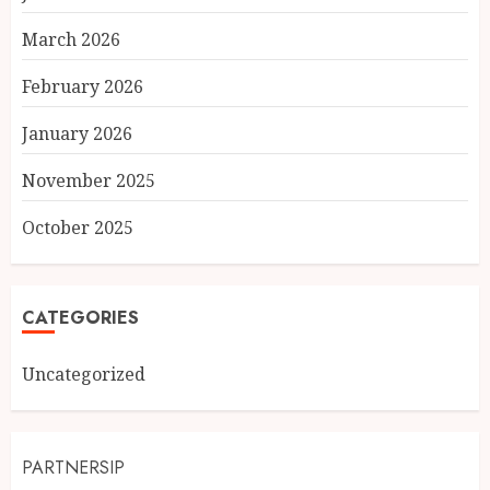
March 2026
February 2026
January 2026
November 2025
October 2025
CATEGORIES
Uncategorized
PARTNERSIP