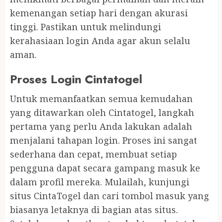
kemenangan setiap hari dengan akurasi
tinggi. Pastikan untuk melindungi
kerahasiaan login Anda agar akun selalu
aman.
Proses Login Cintatogel
Untuk memanfaatkan semua kemudahan
yang ditawarkan oleh Cintatogel, langkah
pertama yang perlu Anda lakukan adalah
menjalani tahapan login. Proses ini sangat
sederhana dan cepat, membuat setiap
pengguna dapat secara gampang masuk ke
dalam profil mereka. Mulailah, kunjungi
situs CintaTogel dan cari tombol masuk yang
biasanya letaknya di bagian atas situs.