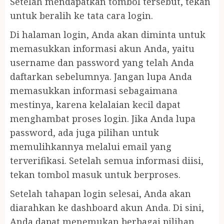
Setelah mendapatkan tombol tersebut, tekan
untuk beralih ke tata cara login.
Di halaman login, Anda akan diminta untuk
memasukkan informasi akun Anda, yaitu
username dan password yang telah Anda
daftarkan sebelumnya. Jangan lupa Anda
memasukkan informasi sebagaimana
mestinya, karena kelalaian kecil dapat
menghambat proses login. Jika Anda lupa
password, ada juga pilihan untuk
memulihkannya melalui email yang
terverifikasi. Setelah semua informasi diisi,
tekan tombol masuk untuk berproses.
Setelah tahapan login selesai, Anda akan
diarahkan ke dashboard akun Anda. Di sini,
Anda dapat menemukan berbagai pilihan