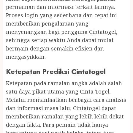
permainan dan informasi terkait lainnya.
Proses login yang sederhana dan cepat ini
memberikan pengalaman yang
menyenangkan bagi pengguna Cintatogel,
sehingga setiap waktu Anda dapat mulai
bermain dengan semakin efisien dan
mengasyikkan.
Ketepatan Prediksi Cintatogel
Ketepatan pada ramalan angka adalah salah
satu daya pikat utama yang Cinta Togel.
Melalui memanfaatkan berbagai cara analisis
dan informasi masa lalu, Cintatogel dapat
memberikan ramalan yang lebih lebih dekat
dengan fakta. Para pemain tidak hanya