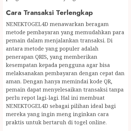
Cara Transaksi Terlengkap
NENEKTOGEL4D menawarkan beragam
metode pembayaran yang memudahkan para
pemain dalam menjalankan transaksi. Di
antara metode yang populer adalah
penerapan QRIS, yang memberikan
kesempatan kepada pengguna agar bisa
melaksanakan pembayaran dengan cepat dan
aman. Dengan hanya memindai kode QR,
pemain dapat menyelesaikan transaksi tanpa
perlu repot lagi-lagi. Hal ini membuat
NENEKTOGEL4D sebagai pilihan ideal bagi
mereka yang ingin meng inginkan cara
praktis untuk bertaruh di togel online.