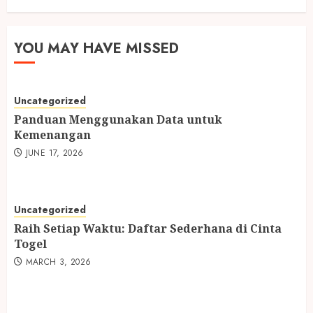
YOU MAY HAVE MISSED
Uncategorized
Panduan Menggunakan Data untuk
Kemenangan
JUNE 17, 2026
Uncategorized
Raih Setiap Waktu: Daftar Sederhana di Cinta
Togel
MARCH 3, 2026