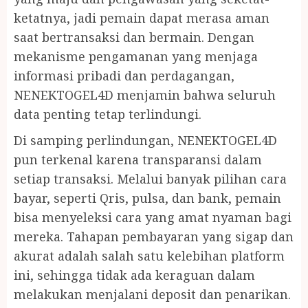
ketatnya, jadi pemain dapat merasa aman
saat bertransaksi dan bermain. Dengan
mekanisme pengamanan yang menjaga
informasi pribadi dan perdagangan,
NENEKTOGEL4D menjamin bahwa seluruh
data penting tetap terlindungi.
Di samping perlindungan, NENEKTOGEL4D
pun terkenal karena transparansi dalam
setiap transaksi. Melalui banyak pilihan cara
bayar, seperti Qris, pulsa, dan bank, pemain
bisa menyeleksi cara yang amat nyaman bagi
mereka. Tahapan pembayaran yang sigap dan
akurat adalah salah satu kelebihan platform
ini, sehingga tidak ada keraguan dalam
melakukan menjalani deposit dan penarikan.