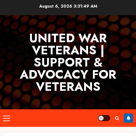
Skip
August 6, 2026
3:31:50 AM
to
content
UNITED WAR
VETERANS |
SUPPORT &
ADVOCACY FOR
VETERANS
Primary
Menu