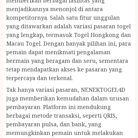
memberikan berbagai fasilitas yang
menjadikannya menonjol di antara
kompetitornya. Salah satu fitur unggulan
yang ditawarkan adalah variasi pasaran togel
yang lengkap, termasuk Togel Hongkong dan
Macau Togel. Dengan banyak pilihan ini, para
pemain dapat menikmati pengalaman
bermain yang beragam dan seru, sementara
tetap mendapatkan akses ke pasaran yang
terpercaya dan terkenal.
Tak hanya variasi pasaran, NENEKTOGEL4D
juga memberikan kemudahan dalam urusan
pembayaran. Platform ini mendukung
berbagai metode transaksi, seperti QRIS,
pembayaran pulsa, dan bank, yang
memungkinkan pemain untuk melakukan