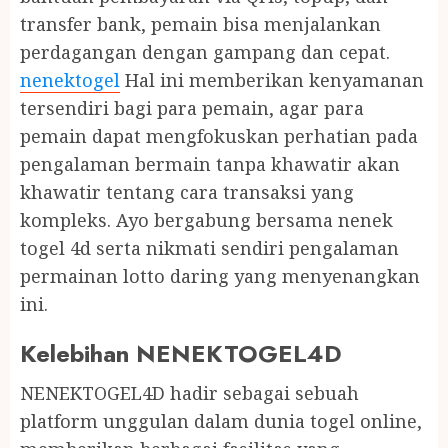
transfer bank, pemain bisa menjalankan
perdagangan dengan gampang dan cepat.
nenektogel
Hal ini memberikan kenyamanan
tersendiri bagi para pemain, agar para
pemain dapat mengfokuskan perhatian pada
pengalaman bermain tanpa khawatir akan
khawatir tentang cara transaksi yang
kompleks. Ayo bergabung bersama nenek
togel 4d serta nikmati sendiri pengalaman
permainan lotto daring yang menyenangkan
ini.
Kelebihan NENEKTOGEL4D
NENEKTOGEL4D hadir sebagai sebuah
platform unggulan dalam dunia togel online,