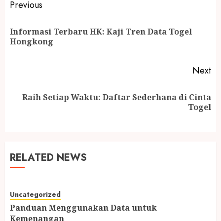
Post
Previous
navigation
Informasi Terbaru HK: Kaji Tren Data Togel
Pr
Hongkong
po
Next
Raih Setiap Waktu: Daftar Sederhana di Cinta
Next
Togel
post:
RELATED NEWS
Uncategorized
Panduan Menggunakan Data untuk
Kemenangan