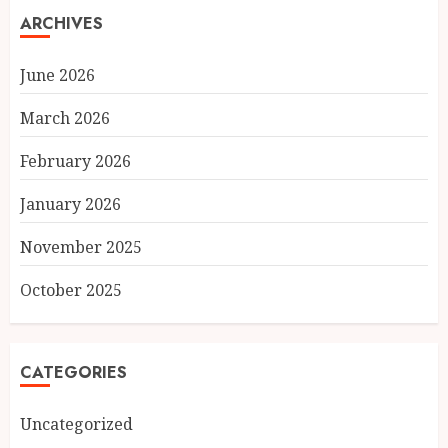
ARCHIVES
June 2026
March 2026
February 2026
January 2026
November 2025
October 2025
CATEGORIES
Uncategorized