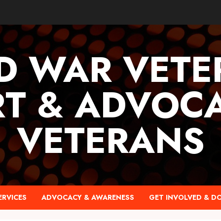
D WAR VETE
T & ADVOC
VETERANS
ERVICES
ADVOCACY & AWARENESS
GET INVOLVED & D