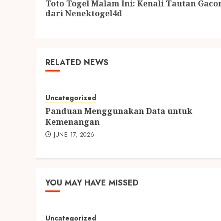
Toto Togel Malam Ini: Kenali Tautan Gaco
dari Nenektogel4d
RELATED NEWS
Uncategorized
Panduan Menggunakan Data untuk
Kemenangan
JUNE 17, 2026
YOU MAY HAVE MISSED
Uncategorized