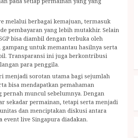
an pada setiap permainan yang yang
re melalui berbagai kemajuan, termasuk
ode pembayaran yang lebih mutakhir. Selain
 SGP bisa diambil dengan terbuka oleh
 gampang untuk memantau hasilnya serta
il. Transparansi ini juga berkontribusi
alangan para penggila.
ari menjadi sorotan utama bagi sejumlah
serta bisa mendapatkan pemahaman
g pernah muncul sebelumnya. Dengan
ar sekadar permainan, tetapi serta menjadi
nitas dan menciptakan diskusi antara
 event live Singapura diadakan.