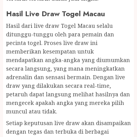
Hasil Live Draw Togel Macau
Hasil dari live draw Togel Macau selalu
ditunggu-tunggu oleh para pemain dan
pecinta togel. Proses live draw ini
memberikan kesempatan untuk
mendapatkan angka-angka yang diumumkan
secara langsung, yang mana meningkatkan
adrenalin dan sensasi bermain. Dengan live
draw yang dilakukan secara real-time,
petaruh dapat langsung melihat hasilnya dan
mengecek apakah angka yang mereka pilih
muncul atau tidak.
Setiap keputusan live draw akan disampaikan
dengan tegas dan terbuka di berbagai