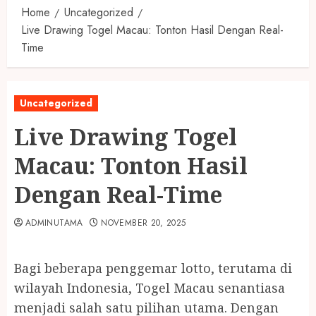
Home
Uncategorized
Live Drawing Togel Macau: Tonton Hasil Dengan Real-
Time
Uncategorized
Live Drawing Togel
Macau: Tonton Hasil
Dengan Real-Time
ADMINUTAMA
NOVEMBER 20, 2025
Bagi beberapa penggemar lotto, terutama di
wilayah Indonesia, Togel Macau senantiasa
menjadi salah satu pilihan utama. Dengan