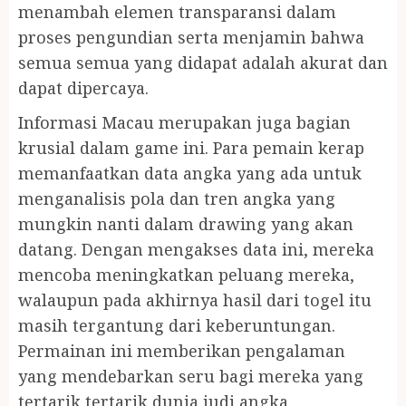
menambah elemen transparansi dalam
proses pengundian serta menjamin bahwa
semua semua yang didapat adalah akurat dan
dapat dipercaya.
Informasi Macau merupakan juga bagian
krusial dalam game ini. Para pemain kerap
memanfaatkan data angka yang ada untuk
menganalisis pola dan tren angka yang
mungkin nanti dalam drawing yang akan
datang. Dengan mengakses data ini, mereka
mencoba meningkatkan peluang mereka,
walaupun pada akhirnya hasil dari togel itu
masih tergantung dari keberuntungan.
Permainan ini memberikan pengalaman
yang mendebarkan seru bagi mereka yang
tertarik tertarik dunia judi angka.