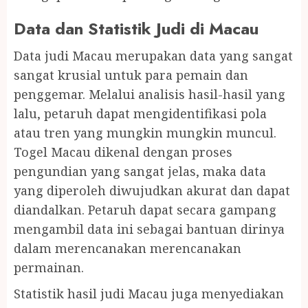
Data dan Statistik Judi di Macau
Data judi Macau merupakan data yang sangat
sangat krusial untuk para pemain dan
penggemar. Melalui analisis hasil-hasil yang
lalu, petaruh dapat mengidentifikasi pola
atau tren yang mungkin mungkin muncul.
Togel Macau dikenal dengan proses
pengundian yang sangat jelas, maka data
yang diperoleh diwujudkan akurat dan dapat
diandalkan. Petaruh dapat secara gampang
mengambil data ini sebagai bantuan dirinya
dalam merencanakan merencanakan
permainan.
Statistik hasil judi Macau juga menyediakan