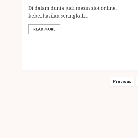
Di dalam dunia judi mesin slot online,
keberhasilan seringkali...
READ MORE
Posts
Previous
pagina