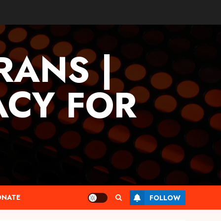
RANS |
ACY FOR
ONATE
FOLLOW