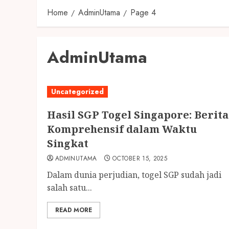
Home
AdminUtama
Page 4
AdminUtama
Uncategorized
Hasil SGP Togel Singapore: Berita
Komprehensif dalam Waktu
Singkat
ADMINUTAMA
OCTOBER 15, 2025
Dalam dunia perjudian, togel SGP sudah jadi
salah satu...
READ MORE