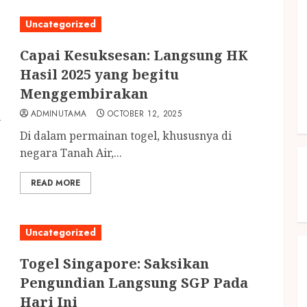
Uncategorized
Capai Kesuksesan: Langsung HK
Hasil 2025 yang begitu
Menggembirakan
ADMINUTAMA
OCTOBER 12, 2025
u
Di dalam permainan togel, khususnya di
negara Tanah Air,...
READ MORE
Uncategorized
Togel Singapore: Saksikan
Pengundian Langsung SGP Pada
Hari Ini