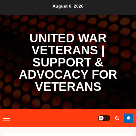
Skip
August 6, 2026
to
content
UNITED WAR
VETERANS |
SUPPORT &
ADVOCACY FOR
VETERANS
Primary
Menu