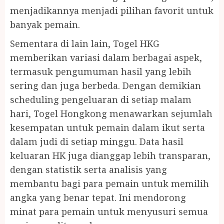
menjadikannya menjadi pilihan favorit untuk
banyak pemain.
Sementara di lain lain, Togel HKG
memberikan variasi dalam berbagai aspek,
termasuk pengumuman hasil yang lebih
sering dan juga berbeda. Dengan demikian
scheduling pengeluaran di setiap malam
hari, Togel Hongkong menawarkan sejumlah
kesempatan untuk pemain dalam ikut serta
dalam judi di setiap minggu. Data hasil
keluaran HK juga dianggap lebih transparan,
dengan statistik serta analisis yang
membantu bagi para pemain untuk memilih
angka yang benar tepat. Ini mendorong
minat para pemain untuk menyusuri semua