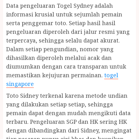
Data pengeluaran Togel Sydney adalah
informasi krusial untuk sejumlah pemain
serta penggemar toto. Setiap hasil hasil
pengeluaran diperoleh dari jalur resmi yang
terpercaya, sehingga selalu dapat akurat.
Dalam setiap pengundian, nomor yang
dihasilkan diperoleh melalui acak dan
diumumkan dengan cara transparan untuk
memastikan kejujuran permainan.
togel
singapore
Toto Sidney terkenal karena metode undian
yang dilakukan setiap setiap, sehingga
pemain dapat dengan mudah mengikuti data
terbaru. Pengeluaran SGP dan HK sering HK
dengan dibandingkan dari Sidney, mengingat