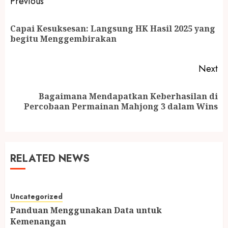
Post
Previous
navigation
Capai Kesuksesan: Langsung HK Hasil 2025 yang
Pr
begitu Menggembirakan
po
Next
Bagaimana Mendapatkan Keberhasilan di
Next
Percobaan Permainan Mahjong 3 dalam Wins
post:
RELATED NEWS
Uncategorized
Panduan Menggunakan Data untuk
Kemenangan