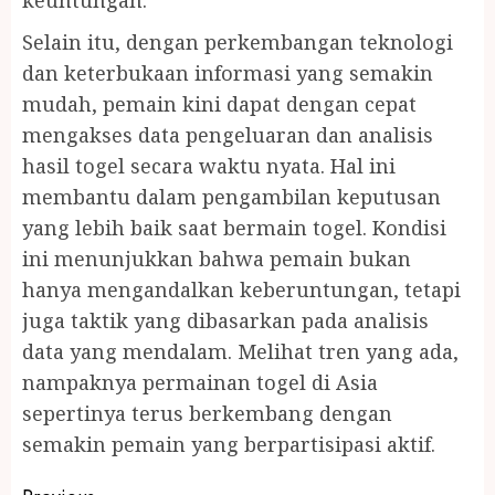
keuntungan.
Selain itu, dengan perkembangan teknologi
dan keterbukaan informasi yang semakin
mudah, pemain kini dapat dengan cepat
mengakses data pengeluaran dan analisis
hasil togel secara waktu nyata. Hal ini
membantu dalam pengambilan keputusan
yang lebih baik saat bermain togel. Kondisi
ini menunjukkan bahwa pemain bukan
hanya mengandalkan keberuntungan, tetapi
juga taktik yang dibasarkan pada analisis
data yang mendalam. Melihat tren yang ada,
nampaknya permainan togel di Asia
sepertinya terus berkembang dengan
semakin pemain yang berpartisipasi aktif.