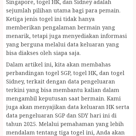
Singapore, togel HK, dan Sidney adalah
sejumlah pilihan utama bagi para pemain.
Ketiga jenis togel ini tidak hanya
memberikan pengalaman bermain yang
menarik, tetapi juga menyediakan informasi
yang berguna melalui data keluaran yang
bisa diakses oleh siapa saja.
Dalam artikel ini, kita akan membahas
perbandingan togel SGP, togel HK, dan togel
Sidney, terkait dengan data pengeluaran
terkini yang bisa membantu kalian dalam
mengambil keputusan saat bermain. Kami
juga akan menyajikan data keluaran HK serta
data pengeluaran SGP dan SDY hari ini di
tahun 2025. Melalui pemahaman yang lebih
mendalam tentang tiga togel ini, Anda akan