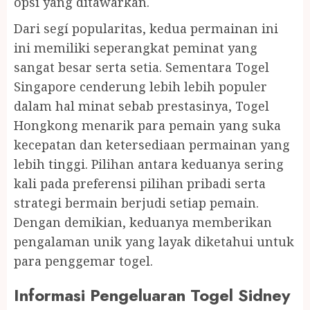
opsi yang ditawarkan.
Dari segí popularitas, kedua permainan ini
ini memiliki seperangkat peminat yang
sangat besar serta setia. Sementara Togel
Singapore cenderung lebih lebih populer
dalam hal minat sebab prestasinya, Togel
Hongkong menarik para pemain yang suka
kecepatan dan ketersediaan permainan yang
lebih tinggi. Pilihan antara keduanya sering
kali pada preferensi pilihan pribadi serta
strategi bermain berjudi setiap pemain.
Dengan demikian, keduanya memberikan
pengalaman unik yang layak diketahui untuk
para penggemar togel.
Informasi Pengeluaran Togel Sidney