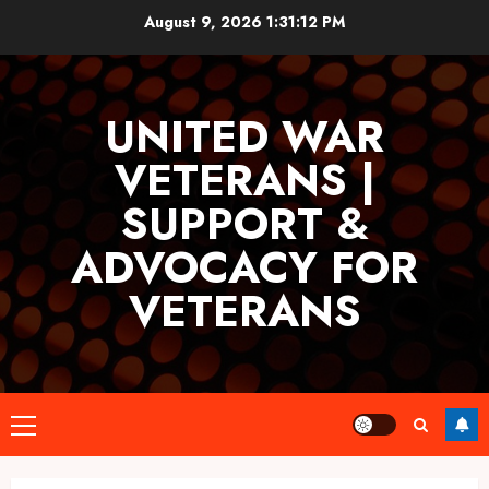
Skip
August 9, 2026
1:31:13 PM
to
content
UNITED WAR
VETERANS |
SUPPORT &
ADVOCACY FOR
VETERANS
Primary
Menu