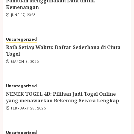
Panduan Menggunakan Data untuk
Kemenangan
JUNE 17, 2026
Uncategorized
Raih Setiap Waktu: Daftar Sederhana di Cinta
Togel
MARCH 3, 2026
Uncategorized
NENEK TOGEL 4D: Pilihan Judi Togel Online
yang menawarkan Rekening Secara Lengkap
FEBRUARY 28, 2026
Uncategorized