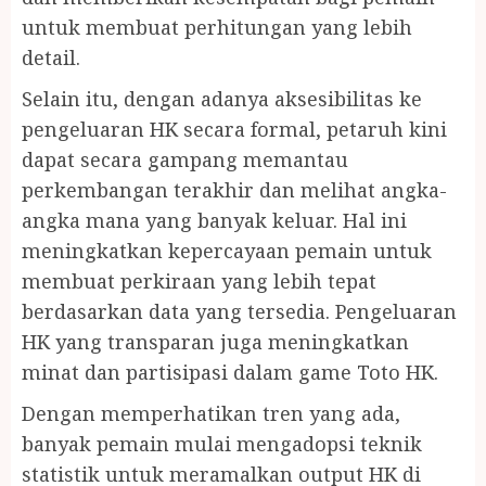
untuk membuat perhitungan yang lebih
detail.
Selain itu, dengan adanya aksesibilitas ke
pengeluaran HK secara formal, petaruh kini
dapat secara gampang memantau
perkembangan terakhir dan melihat angka-
angka mana yang banyak keluar. Hal ini
meningkatkan kepercayaan pemain untuk
membuat perkiraan yang lebih tepat
berdasarkan data yang tersedia. Pengeluaran
HK yang transparan juga meningkatkan
minat dan partisipasi dalam game Toto HK.
Dengan memperhatikan tren yang ada,
banyak pemain mulai mengadopsi teknik
statistik untuk meramalkan output HK di