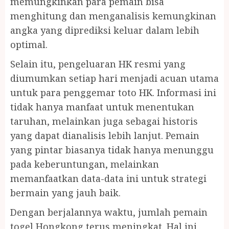
memungkinkan para pemain bisa
menghitung dan menganalisis kemungkinan
angka yang diprediksi keluar dalam lebih
optimal.
Selain itu, pengeluaran HK resmi yang
diumumkan setiap hari menjadi acuan utama
untuk para penggemar toto HK. Informasi ini
tidak hanya manfaat untuk menentukan
taruhan, melainkan juga sebagai historis
yang dapat dianalisis lebih lanjut. Pemain
yang pintar biasanya tidak hanya menunggu
pada keberuntungan, melainkan
memanfaatkan data-data ini untuk strategi
bermain yang jauh baik.
Dengan berjalannya waktu, jumlah pemain
togel Hongkong terus meningkat. Hal ini