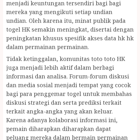
menjadi keuntungan tersendiri bagi bagi
mereka yang mengikuti setiap undian
undian. Oleh karena itu, minat publik pada
togel HK semakin meningkat, disertai dengan
peningkatan khusus spesifik akses data hk hk
dalam permainan permainan.
Tidak ketinggalan, komunitas toto toto HK
juga menjadi lebih aktif dalam berbagi
informasi dan analisa. Forum-forum diskusi
dan media sosial menjadi tempat yang cocok
bagi para penggemar togel untuk membahas
diskusi strategi dan serta prediksi terkait
terkait angka-angka yang akan keluar.
Karena adanya kolaborasi informasi ini,
pemain diharapkan diharapkan dapat
peluang mereka dalam bermain permainan