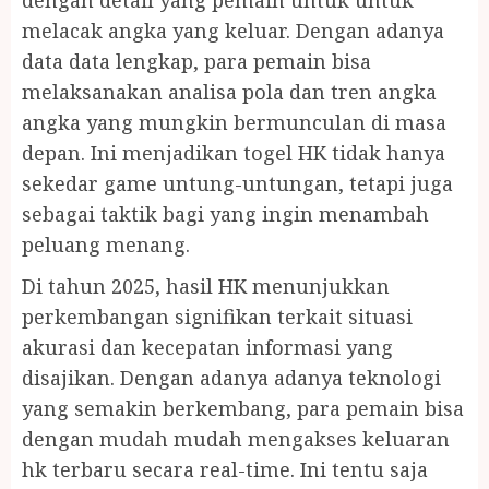
dengan detail yang pemain untuk untuk
melacak angka yang keluar. Dengan adanya
data data lengkap, para pemain bisa
melaksanakan analisa pola dan tren angka
angka yang mungkin bermunculan di masa
depan. Ini menjadikan togel HK tidak hanya
sekedar game untung-untungan, tetapi juga
sebagai taktik bagi yang ingin menambah
peluang menang.
Di tahun 2025, hasil HK menunjukkan
perkembangan signifikan terkait situasi
akurasi dan kecepatan informasi yang
disajikan. Dengan adanya adanya teknologi
yang semakin berkembang, para pemain bisa
dengan mudah mudah mengakses keluaran
hk terbaru secara real-time. Ini tentu saja