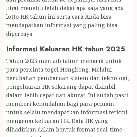
lihat meneliti lebih dekat apa saja yang ada
lotto HK tahun ini serta cara Anda bisa
mendapatkan informasi yang paling bisa
dipercaya.
Informasi Keluaran HK tahun 2025
Tahun 2025 menjadi tahun menarik untuk
para pencinta togel Hongkong. Melalui
perubahan pembaruan sistem dan teknologi,
pengeluaran HK sekarang dapat diambil
dalam lebih cepat dan akurat. Ini sudah pasti
memberi kemudahan bagi para pemain
untuk selalu mendapatkan informasi terkini
mengenai keluaran HK. Data HK yang
dihadirkan dalam bentuk format real-time