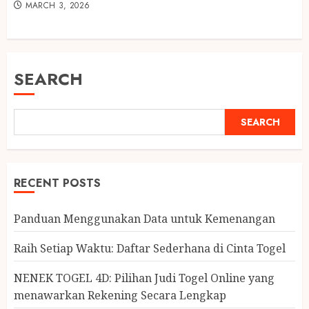
MARCH 3, 2026
SEARCH
SEARCH
RECENT POSTS
Panduan Menggunakan Data untuk Kemenangan
Raih Setiap Waktu: Daftar Sederhana di Cinta Togel
NENEK TOGEL 4D: Pilihan Judi Togel Online yang
menawarkan Rekening Secara Lengkap