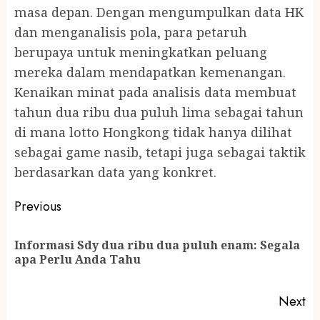
masa depan. Dengan mengumpulkan data HK
dan menganalisis pola, para petaruh
berupaya untuk meningkatkan peluang
mereka dalam mendapatkan kemenangan.
Kenaikan minat pada analisis data membuat
tahun dua ribu dua puluh lima sebagai tahun
di mana lotto Hongkong tidak hanya dilihat
sebagai game nasib, tetapi juga sebagai taktik
berdasarkan data yang konkret.
Post
Previous
navigation
Informasi Sdy dua ribu dua puluh enam: Segala
Pr
apa Perlu Anda Tahu
po
Next