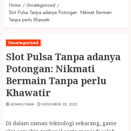
Home
Uncategorized
Slot Pulsa Tanpa adanya Potongan: Nikmati Bermain
Tanpa perlu Khawatir
Uncategorized
Slot Pulsa Tanpa adanya
Potongan: Nikmati
Bermain Tanpa perlu
Khawatir
ADMINUTAMA
NOVEMBER 25, 2025
Di dalam zaman teknologi sekarang, game