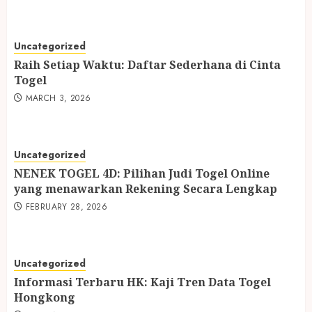
Uncategorized
Raih Setiap Waktu: Daftar Sederhana di Cinta
Togel
MARCH 3, 2026
Uncategorized
NENEK TOGEL 4D: Pilihan Judi Togel Online
yang menawarkan Rekening Secara Lengkap
FEBRUARY 28, 2026
Uncategorized
Informasi Terbaru HK: Kaji Tren Data Togel
Hongkong