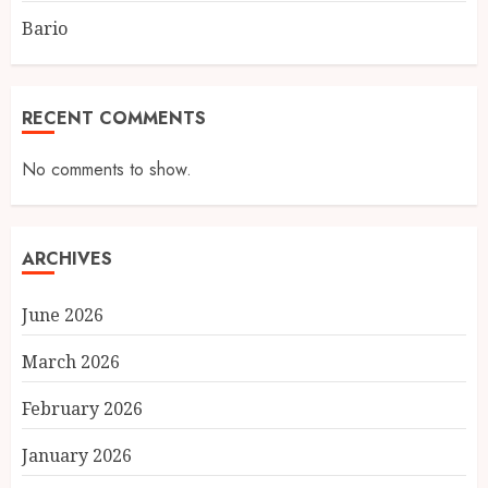
Bario
RECENT COMMENTS
No comments to show.
ARCHIVES
June 2026
March 2026
February 2026
January 2026