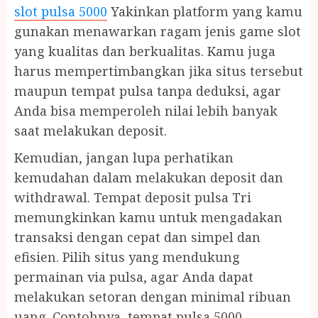
slot pulsa 5000
Yakinkan platform yang kamu
gunakan menawarkan ragam jenis game slot
yang kualitas dan berkualitas. Kamu juga
harus mempertimbangkan jika situs tersebut
maupun tempat pulsa tanpa deduksi, agar
Anda bisa memperoleh nilai lebih banyak
saat melakukan deposit.
Kemudian, jangan lupa perhatikan
kemudahan dalam melakukan deposit dan
withdrawal. Tempat deposit pulsa Tri
memungkinkan kamu untuk mengadakan
transaksi dengan cepat dan simpel dan
efisien. Pilih situs yang mendukung
permainan via pulsa, agar Anda dapat
melakukan setoran dengan minimal ribuan
uang. Contohnya, tempat pulsa 5000