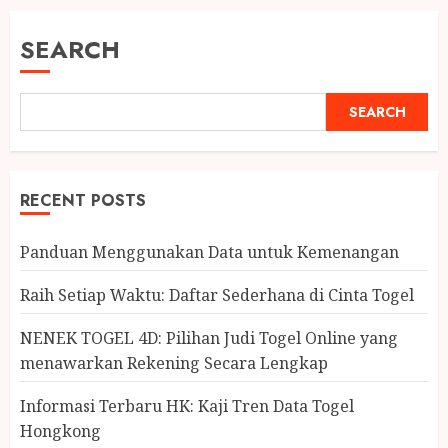
SEARCH
SEARCH
RECENT POSTS
Panduan Menggunakan Data untuk Kemenangan
Raih Setiap Waktu: Daftar Sederhana di Cinta Togel
NENEK TOGEL 4D: Pilihan Judi Togel Online yang
menawarkan Rekening Secara Lengkap
Informasi Terbaru HK: Kaji Tren Data Togel
Hongkong