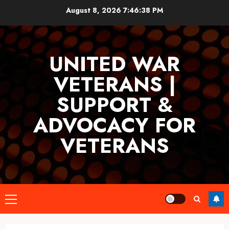
Skip
August 8, 2026
7:46:38 PM
to
content
UNITED WAR
VETERANS |
SUPPORT &
ADVOCACY FOR
VETERANS
Primary
Menu