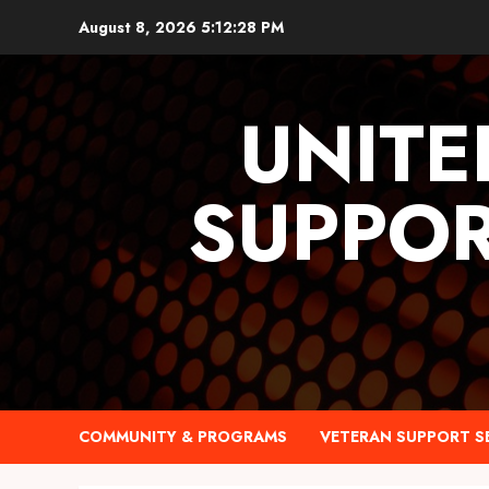
Skip
August 8, 2026
5:12:29 PM
to
content
UNITE
SUPPOR
COMMUNITY & PROGRAMS
VETERAN SUPPORT S