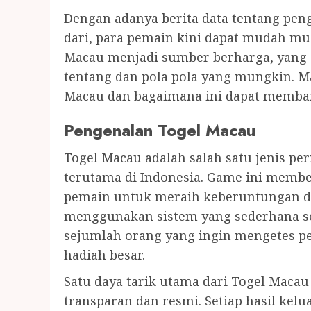
Dengan adanya berita data tentang pen
dari, para pemain kini dapat mudah 
Macau menjadi sumber berharga, yang 
tentang dan pola pola yang mungkin. M
Macau dan bagaimana ini dapat memb
Pengenalan Togel Macau
Togel Macau adalah salah satu jenis pe
terutama di Indonesia. Game ini membe
pemain untuk meraih keberuntungan de
menggunakan sistem yang sederhana s
sejumlah orang yang ingin mengetes p
hadiah besar.
Satu daya tarik utama dari Togel Maca
transparan dan resmi. Setiap hasil kelu