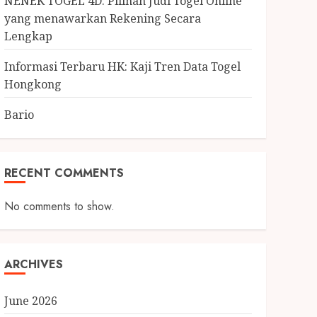
NENEK TOGEL 4D: Pilihan Judi Togel Online
yang menawarkan Rekening Secara
Lengkap
Informasi Terbaru HK: Kaji Tren Data Togel
Hongkong
Bario
RECENT COMMENTS
No comments to show.
ARCHIVES
June 2026