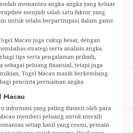
 mudah memantau angka-angka yang keluar
terupdate menjadi salah satu faktor yang
n untuk selalu berpartisipasi dalam game
Togel Macau juga cukup besar, dengan
embahas strategi serta analisis angka.
bagi tips serta pengalaman pribadi,
sebagai peluang finansial, tetapi juga
demikian, Togel Macau masih berkembang
t bagi pencinta permainan angka.
l Macau
u informasi yang paling dinanti oleh para
o Macau memberi peluang untuk meraih
emantau setiap hasil yang resmi, pemain