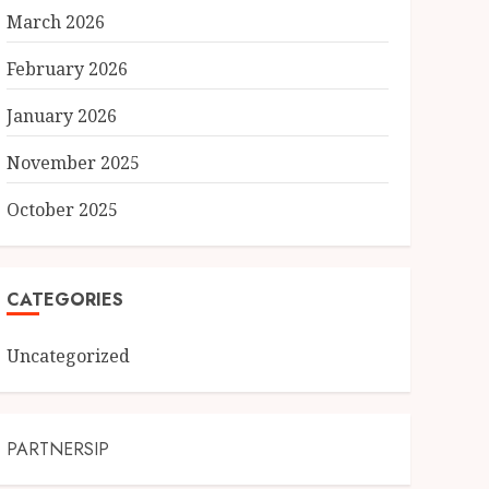
March 2026
February 2026
January 2026
November 2025
October 2025
CATEGORIES
Uncategorized
PARTNERSIP