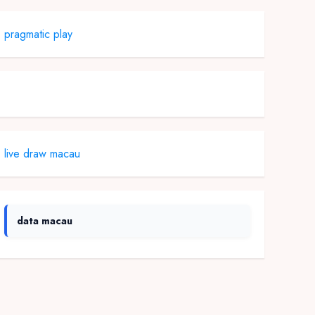
pragmatic play
Slot Demo
live draw macau
data macau