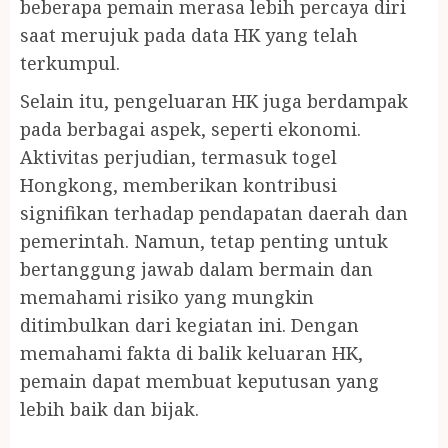
beberapa pemain merasa lebih percaya diri
saat merujuk pada data HK yang telah
terkumpul.
Selain itu, pengeluaran HK juga berdampak
pada berbagai aspek, seperti ekonomi.
Aktivitas perjudian, termasuk togel
Hongkong, memberikan kontribusi
signifikan terhadap pendapatan daerah dan
pemerintah. Namun, tetap penting untuk
bertanggung jawab dalam bermain dan
memahami risiko yang mungkin
ditimbulkan dari kegiatan ini. Dengan
memahami fakta di balik keluaran HK,
pemain dapat membuat keputusan yang
lebih baik dan bijak.