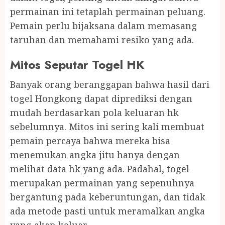
permainan ini tetaplah permainan peluang.
Pemain perlu bijaksana dalam memasang
taruhan dan memahami resiko yang ada.
Mitos Seputar Togel HK
Banyak orang beranggapan bahwa hasil dari
togel Hongkong dapat diprediksi dengan
mudah berdasarkan pola keluaran hk
sebelumnya. Mitos ini sering kali membuat
pemain percaya bahwa mereka bisa
menemukan angka jitu hanya dengan
melihat data hk yang ada. Padahal, togel
merupakan permainan yang sepenuhnya
bergantung pada keberuntungan, dan tidak
ada metode pasti untuk meramalkan angka