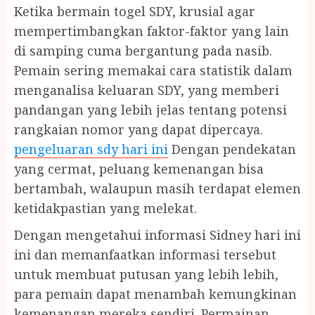
Ketika bermain togel SDY, krusial agar
mempertimbangkan faktor-faktor yang lain
di samping cuma bergantung pada nasib.
Pemain sering memakai cara statistik dalam
menganalisa keluaran SDY, yang memberi
pandangan yang lebih jelas tentang potensi
rangkaian nomor yang dapat dipercaya.
pengeluaran sdy hari ini
Dengan pendekatan
yang cermat, peluang kemenangan bisa
bertambah, walaupun masih terdapat elemen
ketidakpastian yang melekat.
Dengan mengetahui informasi Sidney hari ini
ini dan memanfaatkan informasi tersebut
untuk membuat putusan yang lebih lebih,
para pemain dapat menambah kemungkinan
kemenangan mereka sendiri. Permainan