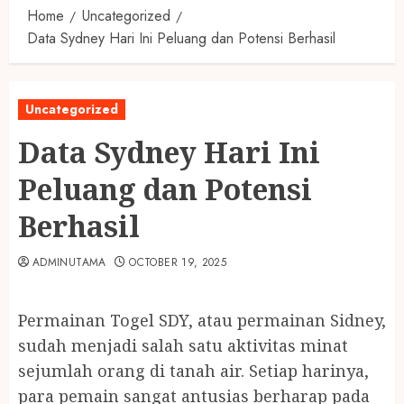
Home
Uncategorized
Data Sydney Hari Ini Peluang dan Potensi Berhasil
Uncategorized
Data Sydney Hari Ini
Peluang dan Potensi
Berhasil
ADMINUTAMA
OCTOBER 19, 2025
Permainan Togel SDY, atau permainan Sidney,
sudah menjadi salah satu aktivitas minat
sejumlah orang di tanah air. Setiap harinya,
para pemain sangat antusias berharap pada