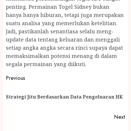
penting. Permainan Togel Sidney bukan
hanya hanya hiburan, tetapi juga merupakan
suatu analisa yang memerlukan ketelitian.
Jadi, pastikanlah senantiasa selalu meng-
update data tentang keluaran dan menggali
setiap angka angka secara rinci supaya dapat
memaksimalkan potensi menang di dalam
segala permainan yang diikuti.
Post
Previous
navigation
Pr
Strategi Jitu Berdasarkan Data Pengeluaran HK
po
Next