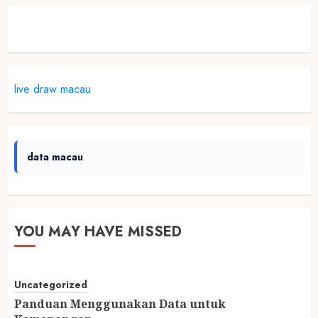
Slot Demo
live draw macau
data macau
YOU MAY HAVE MISSED
Uncategorized
Panduan Menggunakan Data untuk