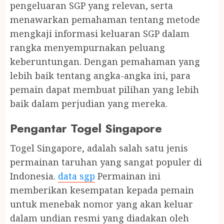
pengeluaran SGP yang relevan, serta
menawarkan pemahaman tentang metode
mengkaji informasi keluaran SGP dalam
rangka menyempurnakan peluang
keberuntungan. Dengan pemahaman yang
lebih baik tentang angka-angka ini, para
pemain dapat membuat pilihan yang lebih
baik dalam perjudian yang mereka.
Pengantar Togel Singapore
Togel Singapore, adalah salah satu jenis
permainan taruhan yang sangat populer di
Indonesia.
data sgp
Permainan ini
memberikan kesempatan kepada pemain
untuk menebak nomor yang akan keluar
dalam undian resmi yang diadakan oleh