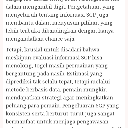
dalam mengambil digit. Pengetahuan yang
menyeluruh tentang informasi SGP juga
membantu dalam menyusun pilihan yang
lebih terbuka dibandingkan dengan hanya
mengandalkan chance saja.
Tetapi, krusial untuk disadari bahwa
meskipun evaluasi informasi SGP bisa
menolong, togel masih permainan yang
bergantung pada nasib. Estimasi yang
diprediksi tak selalu tepat, tetapi melalui
metode berbasis data, pemain mungkin
mendapatkan strategi agar meningkatkan
peluang para pemain. Pengeluaran SGP yang
konsisten serta berturut-turut juga sangat
bermanfaat untuk menjaga pengawasan