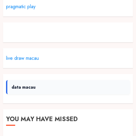
pragmatic play
Slot Demo
live draw macau
data macau
YOU MAY HAVE MISSED