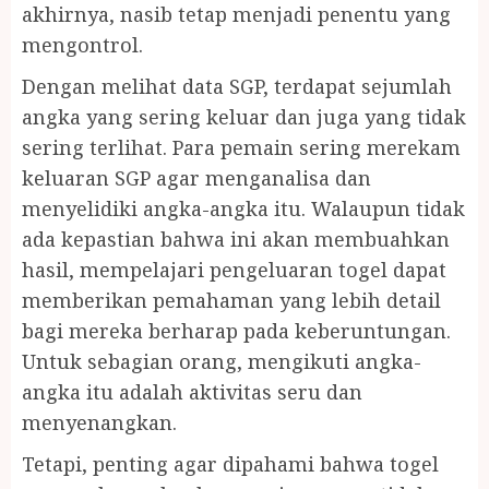
akhirnya, nasib tetap menjadi penentu yang
mengontrol.
Dengan melihat data SGP, terdapat sejumlah
angka yang sering keluar dan juga yang tidak
sering terlihat. Para pemain sering merekam
keluaran SGP agar menganalisa dan
menyelidiki angka-angka itu. Walaupun tidak
ada kepastian bahwa ini akan membuahkan
hasil, mempelajari pengeluaran togel dapat
memberikan pemahaman yang lebih detail
bagi mereka berharap pada keberuntungan.
Untuk sebagian orang, mengikuti angka-
angka itu adalah aktivitas seru dan
menyenangkan.
Tetapi, penting agar dipahami bahwa togel