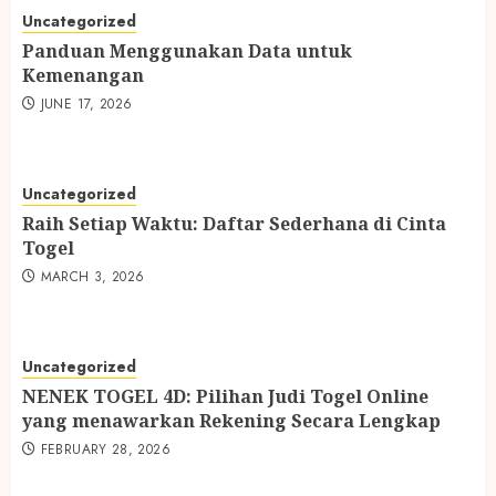
Uncategorized
Panduan Menggunakan Data untuk
Kemenangan
JUNE 17, 2026
Uncategorized
Raih Setiap Waktu: Daftar Sederhana di Cinta
Togel
MARCH 3, 2026
Uncategorized
NENEK TOGEL 4D: Pilihan Judi Togel Online
yang menawarkan Rekening Secara Lengkap
FEBRUARY 28, 2026