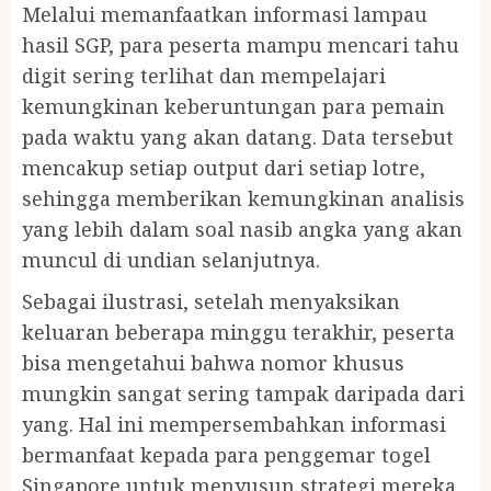
Melalui memanfaatkan informasi lampau
hasil SGP, para peserta mampu mencari tahu
digit sering terlihat dan mempelajari
kemungkinan keberuntungan para pemain
pada waktu yang akan datang. Data tersebut
mencakup setiap output dari setiap lotre,
sehingga memberikan kemungkinan analisis
yang lebih dalam soal nasib angka yang akan
muncul di undian selanjutnya.
Sebagai ilustrasi, setelah menyaksikan
keluaran beberapa minggu terakhir, peserta
bisa mengetahui bahwa nomor khusus
mungkin sangat sering tampak daripada dari
yang. Hal ini mempersembahkan informasi
bermanfaat kepada para penggemar togel
Singapore untuk menyusun strategi mereka