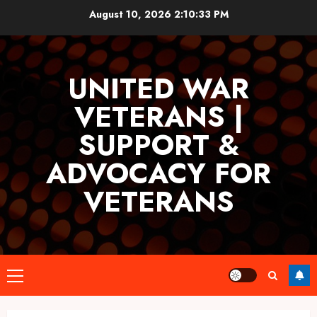
Skip
August 10, 2026
2:10:33 PM
to
content
UNITED WAR
VETERANS |
SUPPORT &
ADVOCACY FOR
VETERANS
Primary
Menu