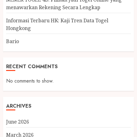
menawarkan Rekening Secara Lengkap
Informasi Terbaru HK: Kaji Tren Data Togel
Hongkong
Bario
RECENT COMMENTS
No comments to show.
ARCHIVES
June 2026
March 2026