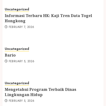
Uncategorized
Informasi Terbaru HK: Kaji Tren Data Togel
Hongkong
FEBRUARY 7, 2026
Uncategorized
Bario
FEBRUARY 5, 2026
Uncategorized
Mengetahui Program Terbaik Dinas
Lingkungan Hidup
FEBRUARY 5, 2026